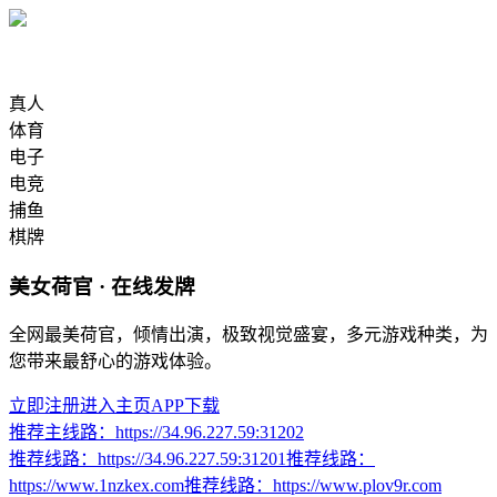
真人
体育
电子
电竞
捕鱼
棋牌
美女荷官 · 在线发牌
全网最美荷官，倾情出演，极致视觉盛宴，多元游戏种类，为
您带来最舒心的游戏体验。
立即注册
进入主页
APP下载
推荐主线路：
https://34.96.227.59:31202
推荐线路：
https://34.96.227.59:31201
推荐线路：
https://www.1nzkex.com
推荐线路：
https://www.plov9r.com