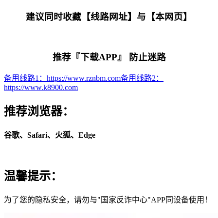
建议同时收藏【线路网址】与【本网页】
推荐『下载APP』 防止迷路
备用线路
1
：
https://www.rznbm.com
备用线路
2
：
https://www.k8900.com
推荐浏览器：
谷歌、Safari、火狐、Edge
温馨提示：
为了您的隐私安全，请勿与"国家反诈中心"APP同设备使用！