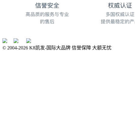
© 2004-
2026
K8凯发-国际大品牌 信誉保障 大额无忧