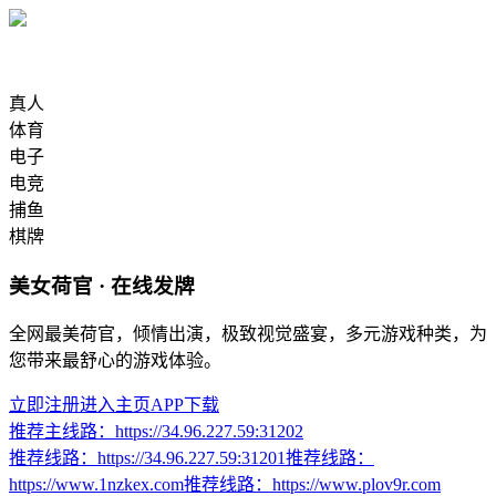
真人
体育
电子
电竞
捕鱼
棋牌
美女荷官 · 在线发牌
全网最美荷官，倾情出演，极致视觉盛宴，多元游戏种类，为
您带来最舒心的游戏体验。
立即注册
进入主页
APP下载
推荐主线路：
https://34.96.227.59:31202
推荐线路：
https://34.96.227.59:31201
推荐线路：
https://www.1nzkex.com
推荐线路：
https://www.plov9r.com