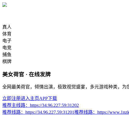
真人
体育
电子
电竞
捕鱼
棋牌
美女荷官 · 在线发牌
全网最美荷官，倾情出演，极致视觉盛宴，多元游戏种类，为
立即注册
进入主页
APP下载
推荐主线路：
https://34.96.227.59:31202
推荐线路：
https://34.96.227.59:31201
推荐线路：
https://www.1nz