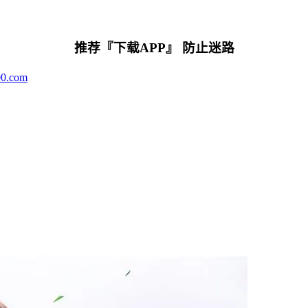
推荐『下载APP』 防止迷路
00.com