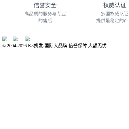
© 2004-
2026
K8凯发-国际大品牌 信誉保障 大额无忧