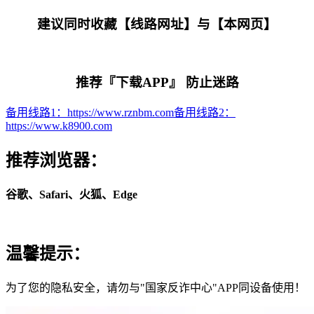
建议同时收藏【线路网址】与【本网页】
推荐『下载APP』 防止迷路
备用线路
1
：
https://www.rznbm.com
备用线路
2
：
https://www.k8900.com
推荐浏览器：
谷歌、Safari、火狐、Edge
温馨提示：
为了您的隐私安全，请勿与"国家反诈中心"APP同设备使用！