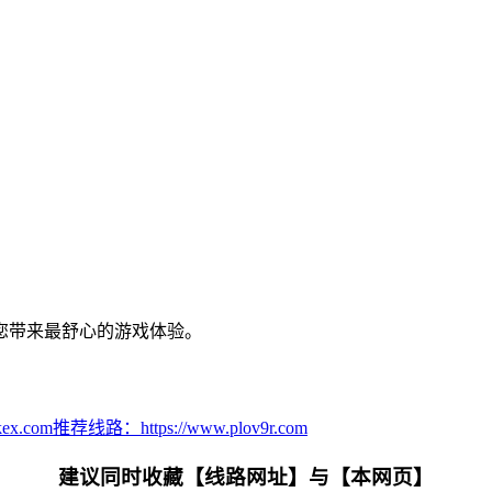
您带来最舒心的游戏体验。
kex.com
推荐线路：
https://www.plov9r.com
建议同时收藏【线路网址】与【本网页】