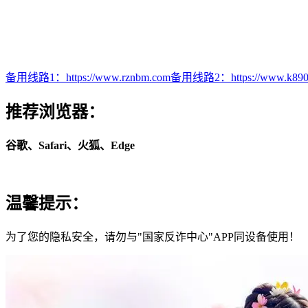
备用线路
1
：
https://www.rznbm.com
备用线路
2
：
https://www.k89
推荐浏览器：
谷歌、Safari、火狐、Edge
温馨提示：
为了您的隐私安全，请勿与"国家反诈中心"APP同设备使用！