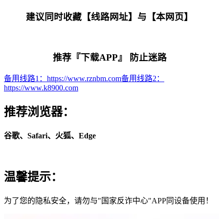
建议同时收藏【线路网址】与【本网页】
推荐『下载APP』 防止迷路
备用线路
1
：
https://www.rznbm.com
备用线路
2
：
https://www.k8900.com
推荐浏览器：
谷歌、Safari、火狐、Edge
温馨提示：
为了您的隐私安全，请勿与"国家反诈中心"APP同设备使用！