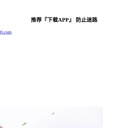
推荐『下载APP』 防止迷路
00.com