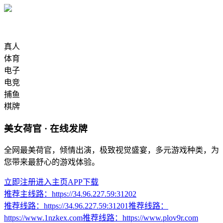
真人
体育
电子
电竞
捕鱼
棋牌
美女荷官 · 在线发牌
全网最美荷官，倾情出演，极致视觉盛宴，多元游戏种类，为
您带来最舒心的游戏体验。
立即注册
进入主页
APP下载
推荐主线路：
https://34.96.227.59:31202
推荐线路：
https://34.96.227.59:31201
推荐线路：
https://www.1nzkex.com
推荐线路：
https://www.plov9r.com