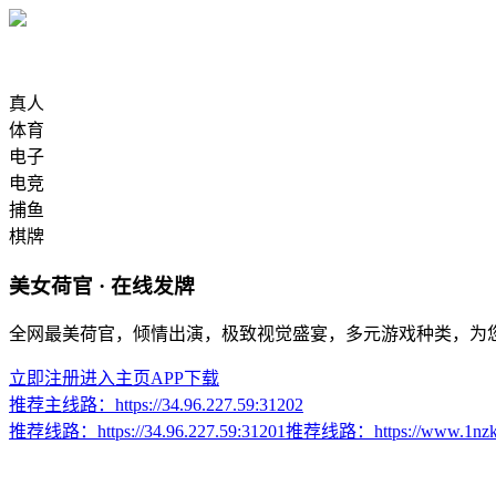
真人
体育
电子
电竞
捕鱼
棋牌
美女荷官 · 在线发牌
全网最美荷官，倾情出演，极致视觉盛宴，多元游戏种类，为
立即注册
进入主页
APP下载
推荐主线路：
https://34.96.227.59:31202
推荐线路：
https://34.96.227.59:31201
推荐线路：
https://www.1nz