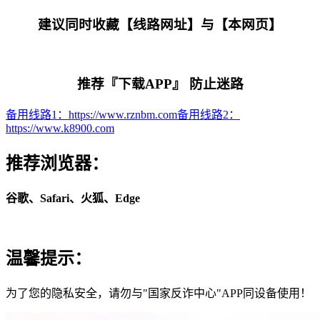
建议同时收藏【线路网址】与【本网页】
推荐『下载APP』 防止迷路
备用线路
1
：
https://www.rznbm.com
备用线路
2
：
https://www.k8900.com
推荐浏览器：
谷歌、Safari、火狐、Edge
温馨提示：
为了您的隐私安全，请勿与"国家反诈中心"APP同设备使用！