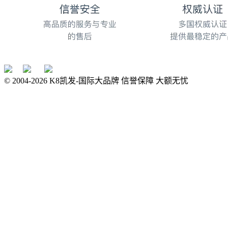
© 2004-
2026
K8凯发-国际大品牌 信誉保障 大额无忧