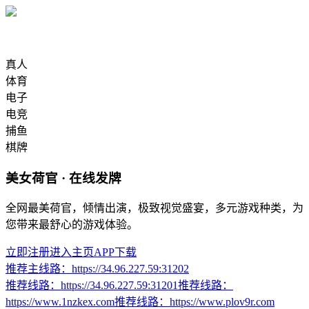
真人
体育
电子
电竞
捕鱼
棋牌
美女荷官 · 在线发牌
全网最美荷官，倾情出演，极致视觉盛宴，多元游戏种类，为
您带来最舒心的游戏体验。
立即注册
进入主页
APP下载
推荐主线路：
https://34.96.227.59:31202
推荐线路：
https://34.96.227.59:31201
推荐线路：
https://www.1nzkex.com
推荐线路：
https://www.plov9r.com