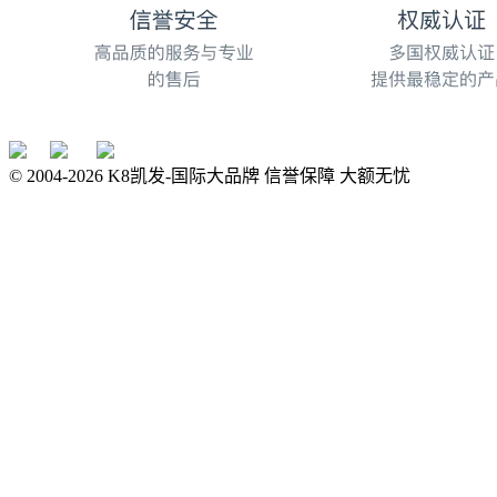
© 2004-
2026
K8凯发-国际大品牌 信誉保障 大额无忧