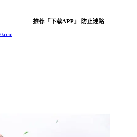
推荐『下载APP』 防止迷路
00.com