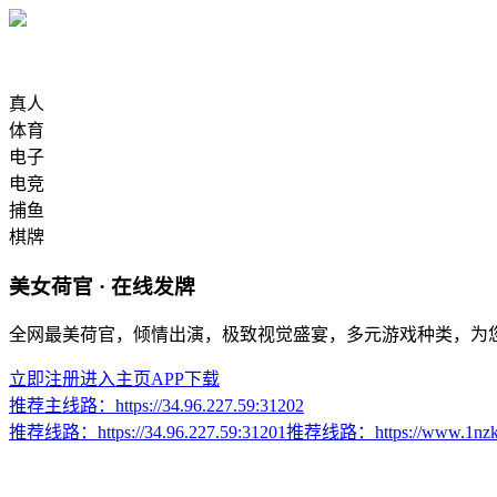
真人
体育
电子
电竞
捕鱼
棋牌
美女荷官 · 在线发牌
全网最美荷官，倾情出演，极致视觉盛宴，多元游戏种类，为
立即注册
进入主页
APP下载
推荐主线路：
https://34.96.227.59:31202
推荐线路：
https://34.96.227.59:31201
推荐线路：
https://www.1nz