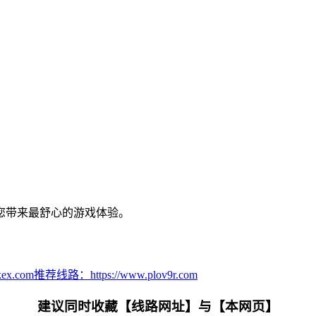
您带来最舒心的游戏体验。
kex.com
推荐线路：
https://www.plov9r.com
建议同时收藏【线路网址】与【本网页】