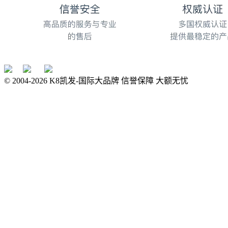
© 2004-
2026
K8凯发-国际大品牌 信誉保障 大额无忧