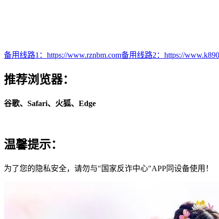
备用线路
1
：
https://www.rznbm.com
备用线路
2
：
https://www.k89
推荐浏览器：
谷歌、Safari、火狐、Edge
温馨提示：
为了您的隐私安全，请勿与"国家反诈中心"APP同设备使用！