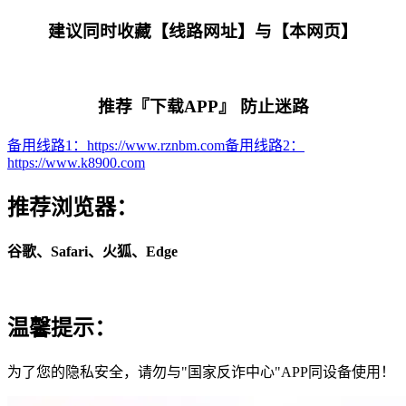
建议同时收藏【线路网址】与【本网页】
推荐『下载APP』 防止迷路
备用线路
1
：
https://www.rznbm.com
备用线路
2
：
https://www.k8900.com
推荐浏览器：
谷歌、Safari、火狐、Edge
温馨提示：
为了您的隐私安全，请勿与"国家反诈中心"APP同设备使用！