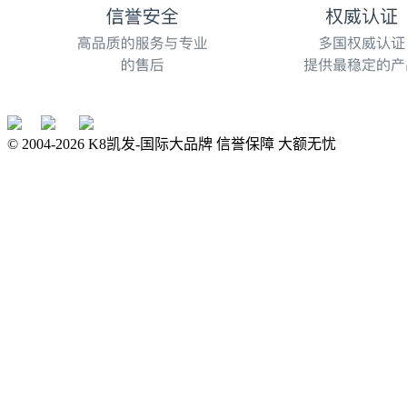
© 2004-
2026
K8凯发-国际大品牌 信誉保障 大额无忧