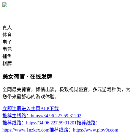
真人
体育
电子
电竞
捕鱼
棋牌
美女荷官 · 在线发牌
全网最美荷官，倾情出演，极致视觉盛宴，多元游戏种类，为
您带来最舒心的游戏体验。
立即注册
进入主页
APP下载
推荐主线路：
https://34.96.227.59:31202
推荐线路：
https://34.96.227.59:31201
推荐线路：
https://www.1nzkex.com
推荐线路：
https://www.plov9r.com