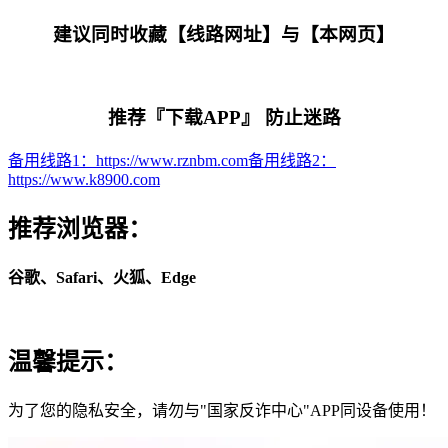
建议同时收藏【线路网址】与【本网页】
推荐『下载APP』 防止迷路
备用线路
1
：
https://www.rznbm.com
备用线路
2
：
https://www.k8900.com
推荐浏览器：
谷歌、Safari、火狐、Edge
温馨提示：
为了您的隐私安全，请勿与"国家反诈中心"APP同设备使用！