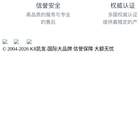
© 2004-
2026
K8凯发-国际大品牌 信誉保障 大额无忧