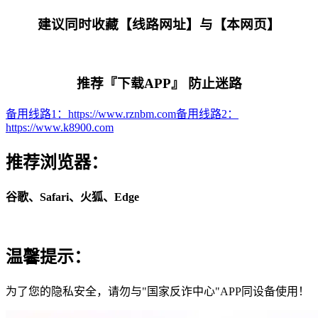
建议同时收藏【线路网址】与【本网页】
推荐『下载APP』 防止迷路
备用线路
1
：
https://www.rznbm.com
备用线路
2
：
https://www.k8900.com
推荐浏览器：
谷歌、Safari、火狐、Edge
温馨提示：
为了您的隐私安全，请勿与"国家反诈中心"APP同设备使用！