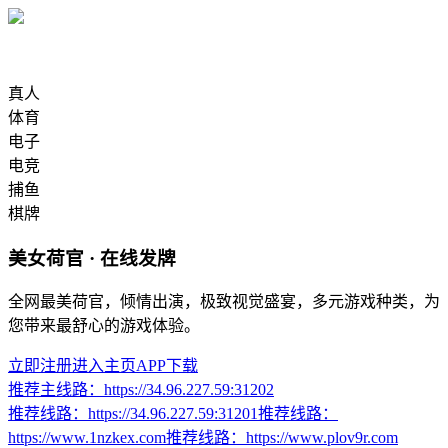
真人
体育
电子
电竞
捕鱼
棋牌
美女荷官 · 在线发牌
全网最美荷官，倾情出演，极致视觉盛宴，多元游戏种类，为
您带来最舒心的游戏体验。
立即注册
进入主页
APP下载
推荐主线路：
https://34.96.227.59:31202
推荐线路：
https://34.96.227.59:31201
推荐线路：
https://www.1nzkex.com
推荐线路：
https://www.plov9r.com