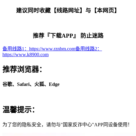
建议同时收藏【线路网址】与【本网页】
推荐『下载APP』 防止迷路
备用线路
1
：
https://www.rznbm.com
备用线路
2
：
https://www.k8900.com
推荐浏览器：
谷歌、Safari、火狐、Edge
温馨提示：
为了您的隐私安全，请勿与"国家反诈中心"APP同设备使用！